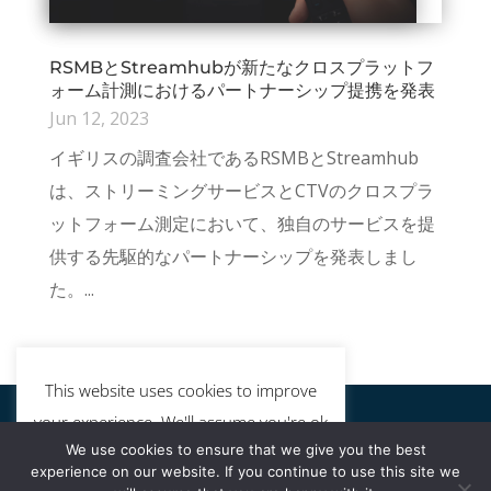
RSMBとStreamhubが新たなクロスプラットフ
ォーム計測におけるパートナーシップ提携を発表
Jun 12, 2023
イギリスの調査会社であるRSMBとStreamhub
は、ストリーミングサービスとCTVのクロスプラ
ットフォーム測定において、独自のサービスを提
供する先駆的なパートナーシップを発表しまし
た。...
This website uses cookies to improve
your experience. We'll assume you're ok
We use cookies to ensure that we give you the best
with this, but you can opt-out if you
experience on our website. If you continue to use this site we
wish.
Cookie settings
ACCEPT