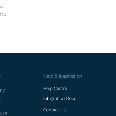
スを
けに
t
Help & Inspiration
Help Centre
ny
Integration Docs
r
Contact Us
lues